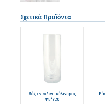
Σχετικά Προϊόντα
Βάζο γυάλινο κύλινδρος
Βά
Φ8*Υ20