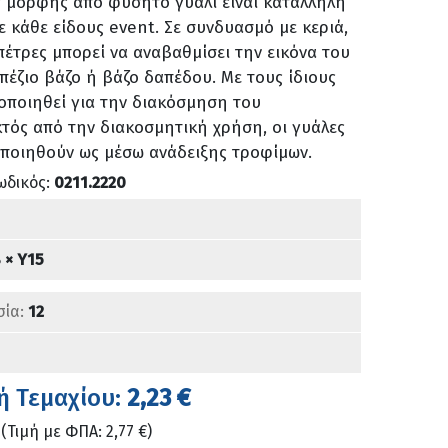
ς μορφής από φυσητό γυαλί είναι κατάλληλη
 κάθε είδους event. Σε συνδυασμό με κεριά,
έτρες μπορεί να αναβαθμίσει την εικόνα του
πέζιο βάζο ή βάζο δαπέδου. Με τους ίδιους
οποιηθεί για την διακόσμηση του
τός από την διακοσμητική χρήση, οι γυάλες
οποιηθούν ως μέσω ανάδειξης τροφίμων.
ωδικός:
0211.2220
 × Υ15
σία:
12
ή Τεμαχίου:
2,23 €
(Τιμή με ΦΠΑ: 2,77 €)