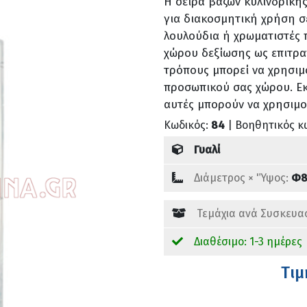
Η σειρά βάζων κυλινδρική
για διακοσμητική χρήση σε
λουλούδια ή χρωματιστές π
χώρου δεξίωσης ως επιτρα
τρόπους μπορεί να χρησιμ
προσωπικού σας χώρου. Εκ
αυτές μπορούν να χρησιμ
Κωδικός:
84
| Βοηθητικός κ
Γυαλί
Διάμετρος × 'Ύψος:
Φ8
Τεμάχια ανά Συσκευα
Διαθέσιμο: 1-3 ημέρες
Tιμ