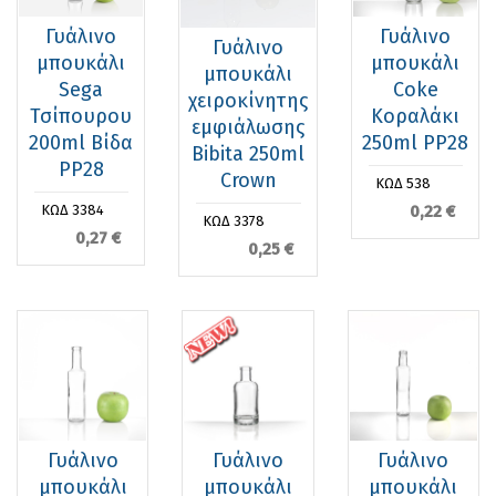
Γυάλινο
Γυάλινο
Γυάλινο
μπουκάλι
μπουκάλι
μπουκάλι
Sega
Coke
χειροκίνητης
Τσίπουρου
Κοραλάκι
εμφιάλωσης
200ml Βίδα
250ml PP28
Bibita 250ml
PP28
Crown
ΚΩΔ 538
0,22 €
ΚΩΔ 3384
ΚΩΔ 3378
0,27 €
0,25 €
Γυάλινο
Γυάλινο
Γυάλινο
μπουκάλι
μπουκάλι
μπουκάλι