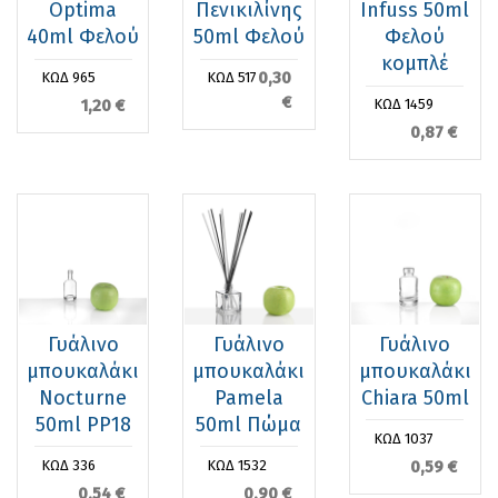
Optima
Πενικιλίνης
Infuss 50ml
40ml Φελού
50ml Φελού
Φελού
κομπλέ
0,30
ΚΩΔ 965
ΚΩΔ 517
€
1,20 €
ΚΩΔ 1459
0,87 €
Γυάλινο
Γυάλινο
Γυάλινο
μπουκαλάκι
μπουκαλάκι
μπουκαλάκι
Nocturne
Pamela
Chiara 50ml
50ml PP18
50ml Πώμα
ΚΩΔ 1037
0,59 €
ΚΩΔ 336
ΚΩΔ 1532
0,54 €
0,90 €