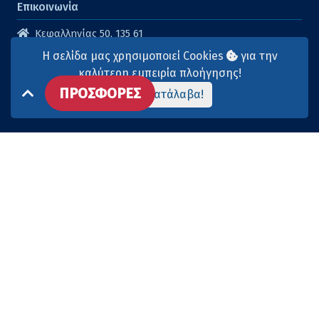
Επικοινωνία
Κεφαλληνίας 50, 135 61
Άγιοι Ανάργυροι
Η σελίδα μας χρησιμοποιεί Cookies
για την
210 2614316
καλύτερη εμπειρία πλοήγησης!
ΠΡΟΣΦΟΡΕΣ
210 2615904
Το κατάλαβα!
info@aqua-marina.gr
Επισκεφθείτε μας