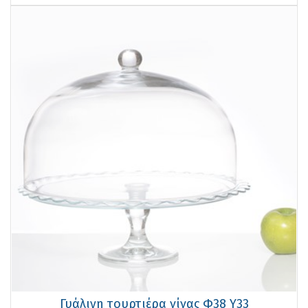
Γυάλινη τουρτιέρα γίγας Φ38 Υ33