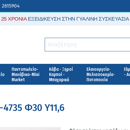
 2615904
25 ΧΡΟΝΙΑ
ΕΞΕΙΔΙΚΕΥΣΗ ΣΤΗΝ ΓΥΑΛΙΝΗ ΣΥΣΚΕΥΑΣΙΑ
Παντοπωλείο-
Κάβα - Ξηροί
Ελαιουργεία-
Γάμ
είο
Μανάβικο-Mini
Καρποί -
Μελισσοκομία-
- 
Market
Μπαχαρικά
Ποτοποιεία
-4735 Φ30 Y11,6