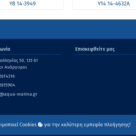
Y8 14-3949
Y14 14-4632A
νωνία
Επισκεφθείτε μας
λληνίας 50, 135 61
οι Ανάργυροι
2614316
2615904
o@aqua-marina.gr
ιμοποιεί Cookies
για την καλύτερη εμπειρία πλοήγησης!