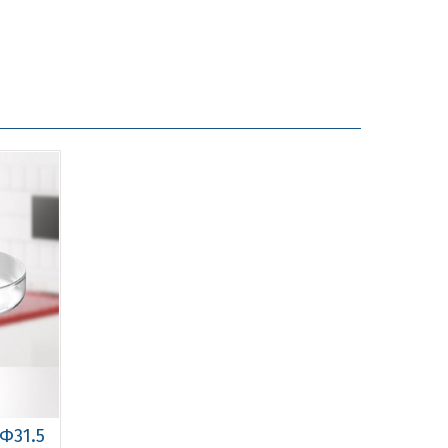
Φ31.5