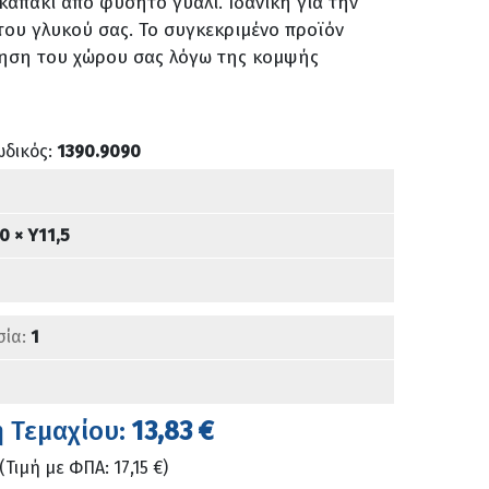
καπάκι από φυσητό γυαλί. Ιδανική για την
του γλυκού σας. Το συγκεκριμένο προϊόν
μηση του χώρου σας λόγω της κομψής
ωδικός:
1390.9090
0 × Υ11,5
σία:
1
ή Τεμαχίου:
13,83 €
(Τιμή με ΦΠΑ: 17,15 €)