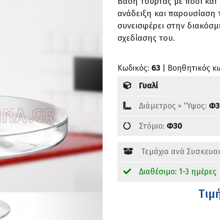
Βάση τούρτας με πόδι και 
ανάδειξη και παρουσίαση 
συνεισφέρει στην διακόσ
σχεδίασης του.
Κωδικός:
63
| Βοηθητικός κ
Γυαλί
Διάμετρος × 'Ύψος:
Φ3
Στόμιο:
Φ30
Τεμάχια ανά Συσκευα
Διαθέσιμο: 1-3 ημέρες
Tιμ