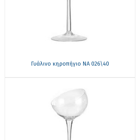
Γυάλινο κηροπήγιο NA 026\40