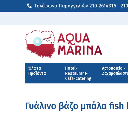
Τηλέφωνο Παραγγελιών
210 2614316
210
Όλα τα
Hotel-
Αρτοποιείο -
Προϊόντα
Restaurant-
Ζαχαροπλαστ
Cafe-Catering
Γυάλινo βάζo μπάλα fish