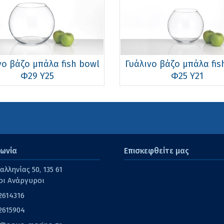
νo βάζo μπάλα fish bowl
Γυάλινo βάζo μπάλα fis
Φ29 Υ25
Φ25 Υ21
νωνία
Επισκεφθείτε μας
λληνίας 50, 135 61
οι Ανάργυροι
2614316
2615904