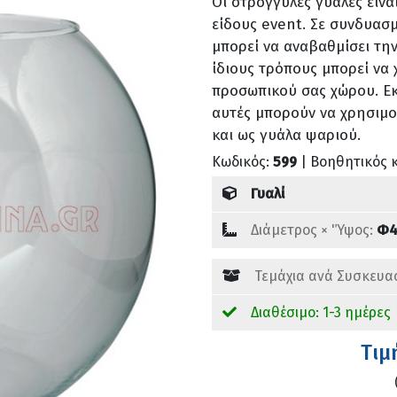
Οι στρογγυλές γυάλες είνα
είδους event. Σε συνδυασμ
μπορεί να αναβαθμίσει την
ίδιους τρόπους μπορεί να
προσωπικού σας χώρου. Εκ
αυτές μπορούν να χρησιμ
και ως γυάλα ψαριού.
Κωδικός:
599
| Βοηθητικός 
Γυαλί
Διάμετρος × 'Ύψος:
Φ4
Τεμάχια ανά Συσκευα
Διαθέσιμο: 1-3 ημέρες
Tιμ