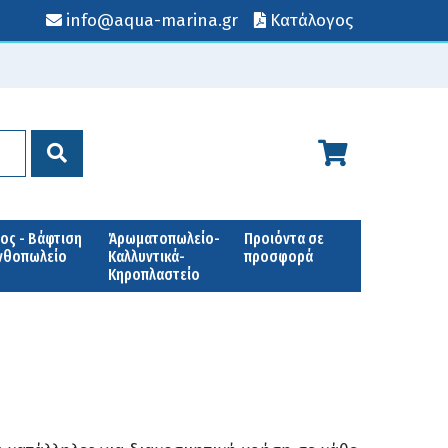
info@aqua-marina.gr
Κατάλογος
ος - Βάφτιση
Άρωματοπωλείο-
Προιόντα σε
Ανθοπωλείο
Καλλυντικά-
προσφορά
Κηροπλαστείο