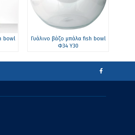
h bowl
Γυάλινo βάζo μπάλα fish bowl
Φ34 Υ30