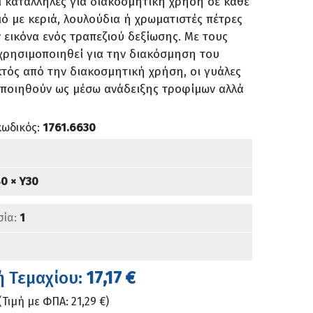
ι κατάλληλες για διακοσμητική χρήση σε κάθε
ό με κεριά, λουλούδια ή χρωματιστές πέτρες
 εικόνα ενός τραπεζιού δεξίωσης. Με τους
 χρησιμοποιηθεί για την διακόσμηση του
τός από την διακοσμητική χρήση, οι γυάλες
οποιηθούν ως μέσω ανάδειξης τροφίμων αλλά
κωδικός:
1761.6630
0 × Υ30
σία:
1
ή Τεμαχίου:
17,17 €
(Τιμή με ΦΠΑ: 21,29 €)