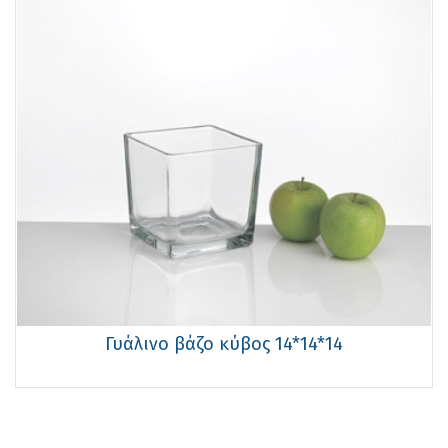
Γυάλινο βάζο κύβος 14*14*14