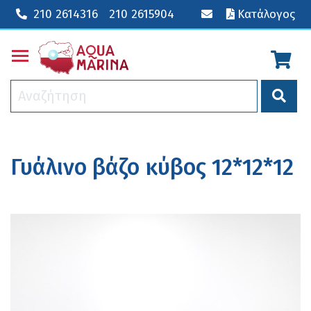
210 2614316
210 2615904
Κατάλογος
Toggle main menu visibility
Γυάλινο βάζο κύβος 12*12*12