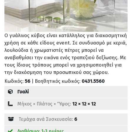
Ο γυάλινος κύβος είναι κατάλληλος για διακοσμητική
χρήση σε κάθε είδους event. Σε συνδυασμό με κεριά,
λουλούδια ή χρωματιστές πέτρες μπορεί να
αναβαθμίσει την εικόνα ενός τραπεζιού δεξίωσης. Με
τους ίδιους τρόπους μπορεί να χρησιμοποιηθεί για
την διακόσμηση του προσωπικού σας χώρου.
Κωδικός:
56
| Βοηθητικός κωδικός:
0431.5560
Γυαλί
Mήκος × Πλάτος × 'Ύψος:
12 × 12 × 12
Τεμάχια ανά Συσκευασία:
6
Διαθέσιμο: 1-3 ημέρες