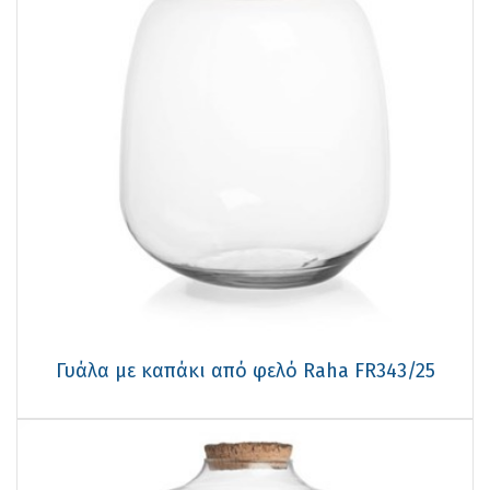
Γυάλα με καπάκι από φελό Raha FR343/25