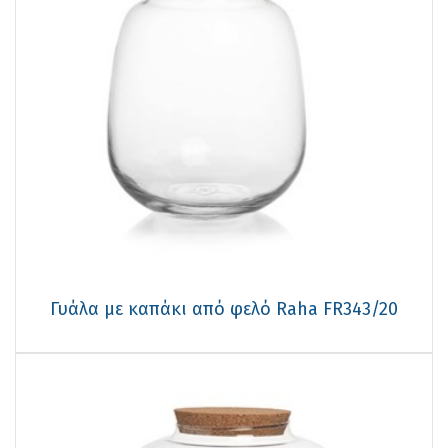
Γυάλα με καπάκι από φελό Raha FR343/20