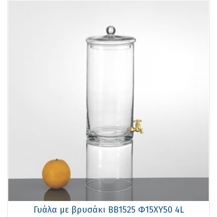
Γυάλα με βρυσάκι ΒΒ1525 Φ15ΧΥ50 4L