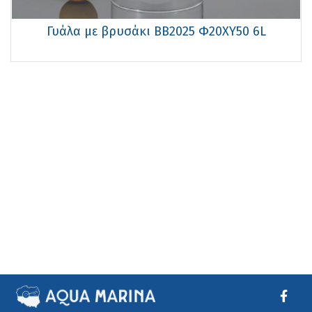
Γυάλα με βρυσάκι ΒΒ2025 Φ20XY50 6L