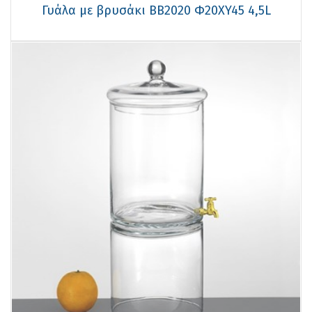
Γυάλα με βρυσάκι ΒΒ2020 Φ20XY45 4,5L