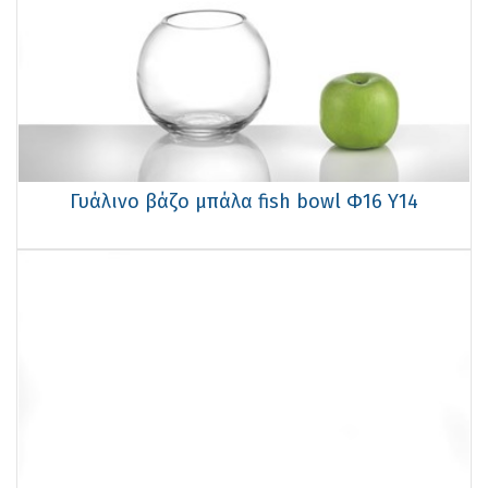
Γυάλινo βάζo μπάλα fish bowl Φ16 Υ14