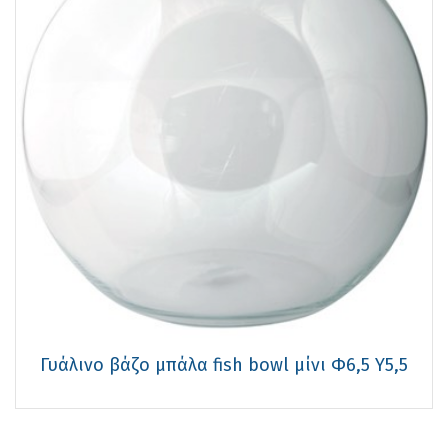
Γυάλινo βάζo μπάλα fish bowl μίνι Φ6,5 Υ5,5