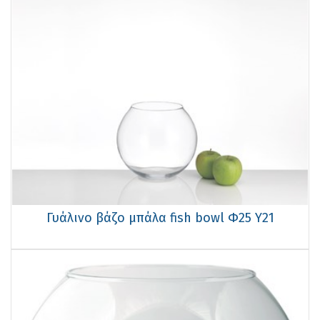
Γυάλινo βάζo μπάλα fish bowl Φ25 Υ21