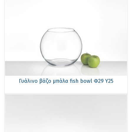
Γυάλινo βάζo μπάλα fish bowl Φ29 Υ25