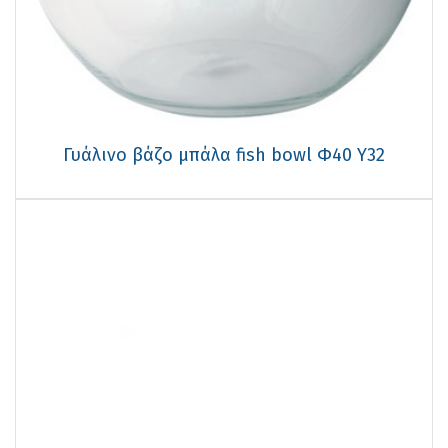
Γυάλινo βάζo μπάλα fish bowl Φ40 Υ32