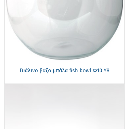
Γυάλινo βάζo μπάλα fish bowl Φ10 Υ8