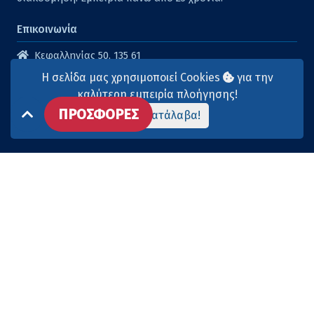
Επικοινωνία
Κεφαλληνίας 50, 135 61
Άγιοι Ανάργυροι
Η σελίδα μας χρησιμοποιεί Cookies
για την
210 2614316
καλύτερη εμπειρία πλοήγησης!
ΠΡΟΣΦΟΡΕΣ
210 2615904
Το κατάλαβα!
info@aqua-marina.gr
Επισκεφθείτε μας