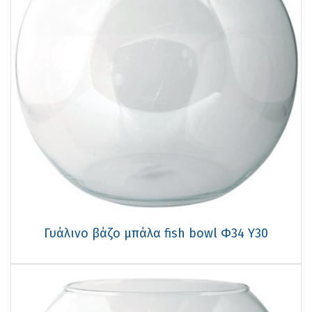
Γυάλινo βάζo μπάλα fish bowl Φ34 Υ30