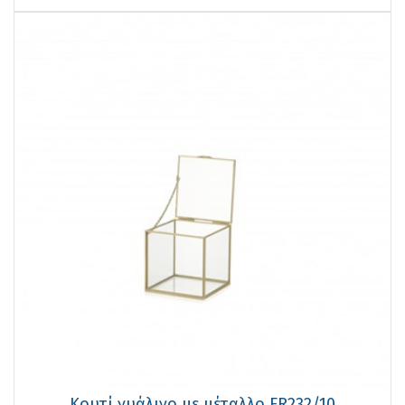
Κουτί γυάλινο με μέταλλο FR232/10