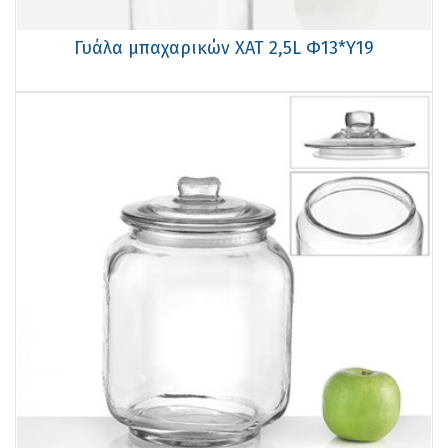
Γυάλα μπαχαρικών ΧΑΤ 2,5L Φ13*Υ19