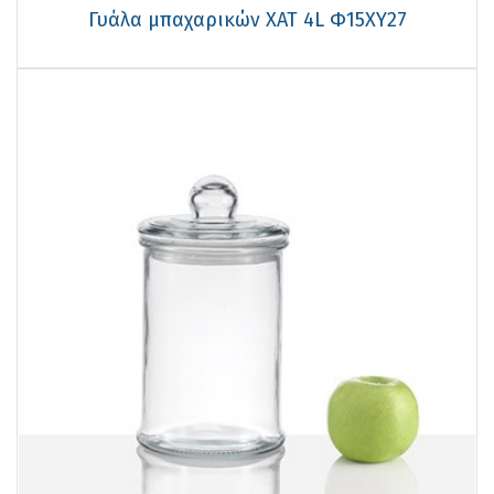
Γυάλα μπαχαρικών ΧΑΤ 4L Φ15XΥ27