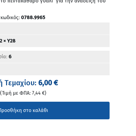
τό πεντακάθαρο γυαλί για την ανάδειξη του
 κωδικός:
0788.9965
2 × Υ28
σία:
6
ή Τεμαχίου:
6,00 €
(Τιμή με ΦΠΑ: 7,44 €)