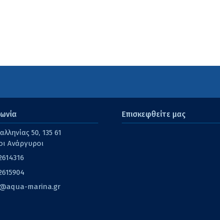
νωνία
Επισκεφθείτε μας
λληνίας 50, 135 61
οι Ανάργυροι
2614316
2615904
o@aqua-marina.gr