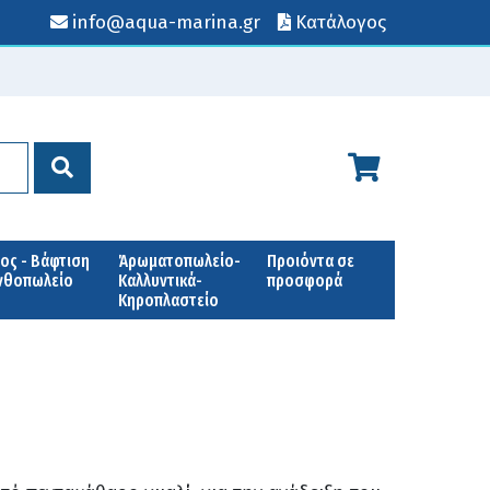
info@aqua-marina.gr
Κατάλογος
ος - Βάφτιση
Άρωματοπωλείο-
Προιόντα σε
Ανθοπωλείο
Καλλυντικά-
προσφορά
Κηροπλαστείο