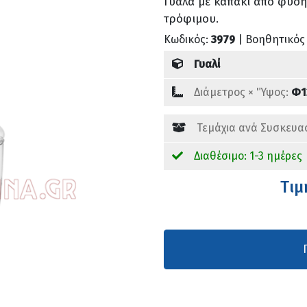
Γυάλα με καπάκι από φυση
τρόφιμου.
Κωδικός:
3979
| Βοηθητικός
Γυαλί
Διάμετρος × 'Ύψος:
Φ1
Τεμάχια ανά Συσκευα
Διαθέσιμο: 1-3 ημέρες
Tιμ