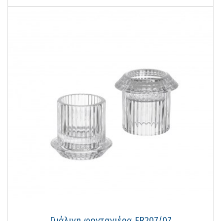
Γυάλινη φοντανιέρα FR207/07