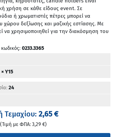
ήγια, κηροστάτες, candle holders είναι
κή χρήση σε κάθε είδους event. Σε
ούδια ή χρωματιστές πέτρες μπορεί να
υ χώρου δεξίωσης και μαζικής εστίασης. Με
εί να χρησιμοποιηθεί για την διακόσμηση του
 κωδικός:
0233.3365
 × Υ15
σία:
24
ή Τεμαχίου:
2,65 €
(Τιμή με ΦΠΑ: 3,29 €)