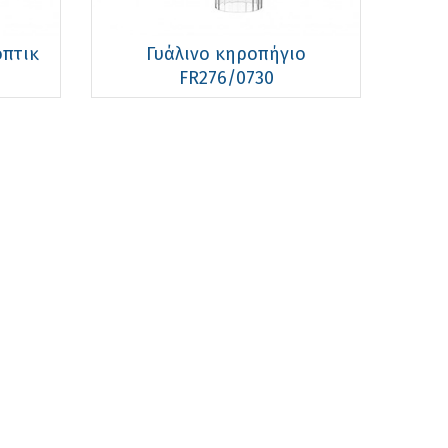
όπτικ
Γυάλινο κηροπήγιο
FR276/0730