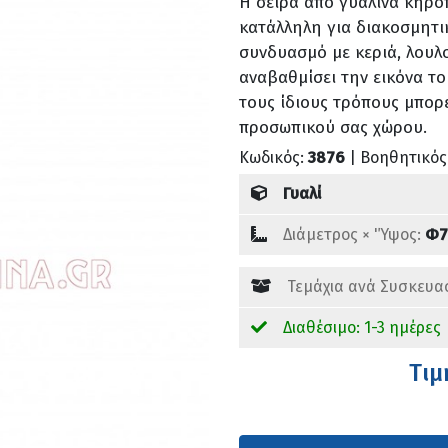
Η σειρά από γυάλινα κηροπ
κατάλληλη για διακοσμητι
συνδυασμό με κεριά, λουλ
αναβαθμίσει την εικόνα το
τους ίδιους τρόπους μπορ
προσωπικού σας χώρου.
Κωδικός:
3876
| Βοηθητικός
Γυαλί
Διάμετρος × 'Ύψος:
Φ7
Τεμάχια ανά Συσκευα
Διαθέσιμο: 1-3 ημέρες
Tιμ