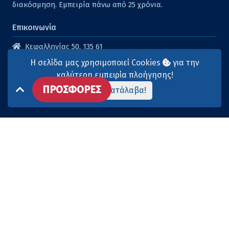
διακόσμηση. Εμπειρία πάνω από 25 χρόνια.
Επικοινωνία
Κεφαλληνίας 50, 135 61
Άγιοι Ανάργυροι
Η σελίδα μας χρησιμοποιεί Cookies
για την
210 2614316
καλύτερη εμπειρία πλοήγησης!
ΠΡΟΣΦΟΡΕΣ
210 2615904
Το κατάλαβα!
info@aqua-marina.gr
Επισκεφθείτε μας