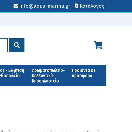
info@aqua-marina.gr
Κατάλογος
ος - Βάφτιση
Άρωματοπωλείο-
Προιόντα σε
Ανθοπωλείο
Καλλυντικά-
προσφορά
Κηροπλαστείο