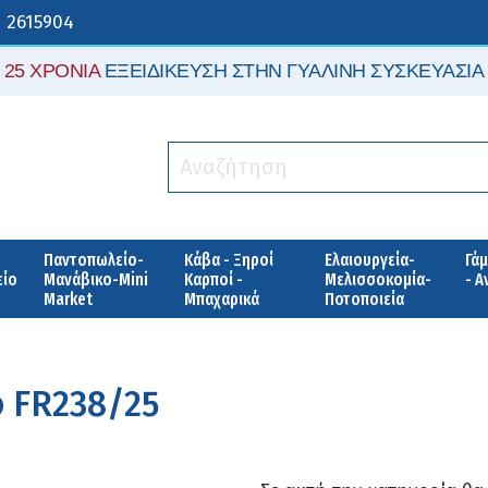
 2615904
25 ΧΡΟΝΙΑ
ΕΞΕΙΔΙΚΕΥΣΗ ΣΤΗΝ ΓΥΑΛΙΝΗ ΣΥΣΚΕΥΑΣΙΑ
Παντοπωλείο-
Κάβα - Ξηροί
Ελαιουργεία-
Γάμ
είο
Μανάβικο-Mini
Καρποί -
Μελισσοκομία-
- 
Market
Μπαχαρικά
Ποτοποιεία
ο FR238/25