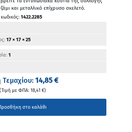
 βρείτε τα εντυπωσιακά κουτιά της συλλογής
ζάμι και μεταλλικό επίχρυσο σκελετό.
 κωδικός:
1422.2285
ος:
17 × 17 × 25
σία:
1
ή Τεμαχίου:
14,85 €
(Τιμή με ΦΠΑ: 18,41 €)