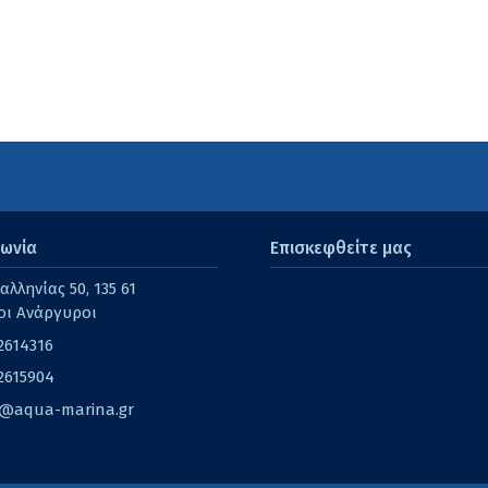
νωνία
Επισκεφθείτε μας
λληνίας 50, 135 61
οι Ανάργυροι
2614316
2615904
o@aqua-marina.gr