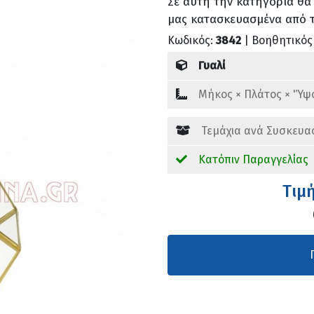
Σε αυτή την κατηγορία θα
μας κατασκευασμένα από τ
Κωδικός:
3842
| Βοηθητικός
Γυαλί
Mήκος × Πλάτος × 'Ύψ
Τεμάχια ανά Συσκευα
Κατόπιν Παραγγελίας
Tιμ