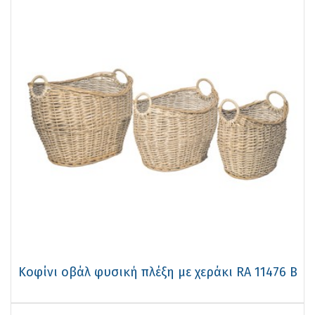
Κοφίνι οβάλ φυσική πλέξη με χεράκι RA 11476 Β