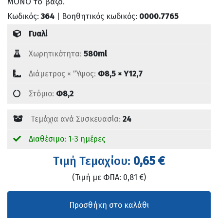
ΜΟΝΟ το βάζο.
Κωδικός:
364
| Βοηθητικός κωδικός:
0000.7765
Γυαλί
Χωρητικότητα:
580ml
Διάμετρος × 'Ύψος:
Φ8,5 × Υ12,7
Στόμιο:
Φ8,2
Τεμάχια ανά Συσκευασία:
24
Διαθέσιμο: 1-3 ημέρες
Tιμή Τεμαχίου:
0,65 €
(Τιμή με ΦΠΑ: 0,81 €)