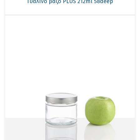
Γυάλινο βάζο PLUS 212ml 58deep