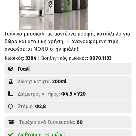
Γυάλινο μπουκάλι με μοντέρνα μορφή, κατάλληλο για
δώρο και ατομική χρήση. Η αναγραφόμενη τιμή
αναφέρεται ΜΟΝΟ στην φιάλη!
Κωδικός:
3384
| Βοηθητικός κωδικός:
0070.1133
Γυαλί
Χωρητικότητα:
200ml
Διάμετρος × 'Ύψος:
Φ4,5 × Υ20
Στόμιο:
Φ2,8
Τεμάχια ανά Συσκευασία:
60
Διαθέσιμο: 1-3 ημέρες