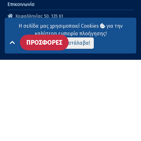
Επικοινωνία
Κεφαλληνίας 50, 135 61
Άγιοι Ανάργυροι
Η σελίδα μας χρησιμοποιεί Cookies
για την
210 2614316
καλύτερη εμπειρία πλοήγησης!
ΠΡΟΣΦΟΡΕΣ
210 2615904
Το κατάλαβα!
info@aqua-marina.gr
Επισκεφθείτε μας