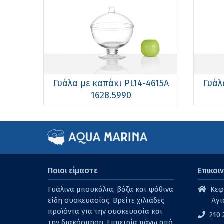
Γυάλα με καπάκι PL14-4615Α
Γυάλ
1628.5990
Ποιοι είμαστε
Επικοι
Γυάλινα μπουκάλια, βάζα και ψάθινα
Κεφα
είδη συσκευασίας. Βρείτε χιλιάδες
Άγι
προϊόντα για την συσκευασία και
210 
την διακόσμηση. Εμπειρία πάνω από