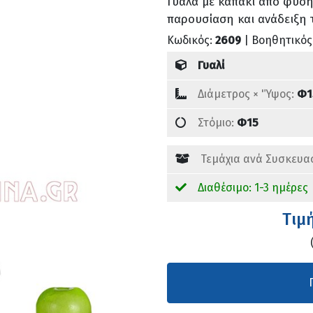
Γυάλα με καπάκι από φυση
παρουσίαση και ανάδειξη
Κωδικός:
2609
| Βοηθητικός
Γυαλί
Διάμετρος × 'Ύψος:
Φ1
Στόμιο:
Φ15
Τεμάχια ανά Συσκευα
Διαθέσιμο: 1-3 ημέρες
Tιμ