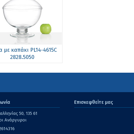
α με καπάκι PL14-4615C
2828.5050
νωνία
Επισκεφθείτε μας
λληνίας 50, 135 61
οι Ανάργυροι
2614316