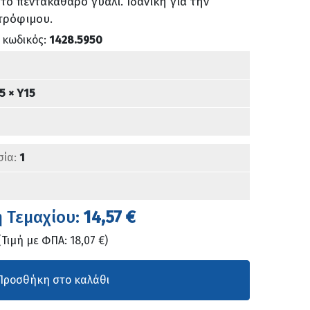
τό πεντακάθαρο γυαλί. Ιδανική για την
 τρόφιμου.
 κωδικός:
1428.5950
5 × Υ15
σία:
1
ή Τεμαχίου:
14,57 €
(Τιμή με ΦΠΑ: 18,07 €)