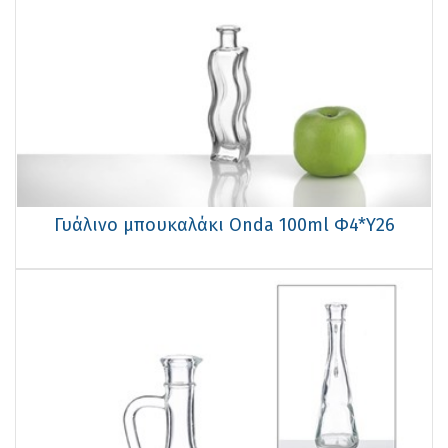
Γυάλινο μπουκαλάκι Onda 100ml Φ4*Υ26