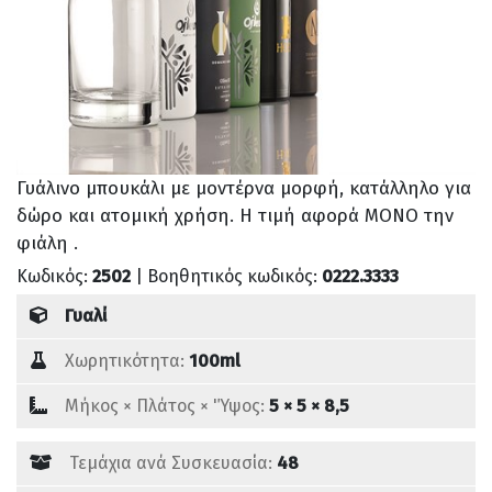
Γυάλινο μπουκάλι με μοντέρνα μορφή, κατάλληλο για
δώρο και ατομική χρήση. Η τιμή αφορά ΜΟΝΟ την
φιάλη .
Κωδικός:
2502
| Βοηθητικός κωδικός:
0222.3333
Γυαλί
Χωρητικότητα:
100ml
Mήκος × Πλάτος × 'Ύψος:
5 × 5 × 8,5
Τεμάχια ανά Συσκευασία:
48