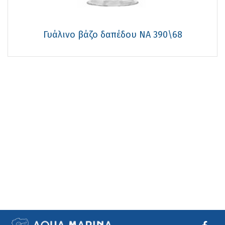
Γυάλινο βάζο δαπέδου NA 390\68