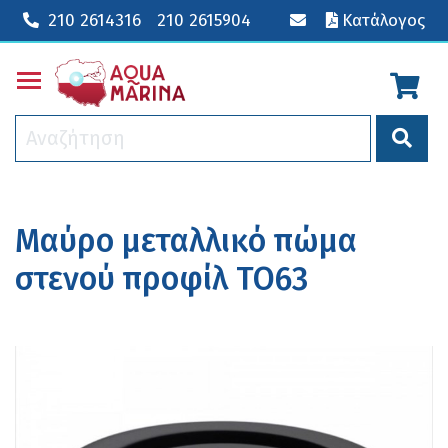
210 2614316
210 2615904
Κατάλογος
Toggle main menu visibility
Μαύρο μεταλλικό πώμα
στενού προφίλ ΤΟ63