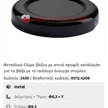
Μεταλλικό Πώμα βάζου με στενό προφίλ κατάλληλο
για τα βάζα με το ανάλογο άνοιγμα στομίου .
Κωδικός:
2430
| Βοηθητικός κωδικός:
0012.4208
metal
Διάμετρος × 'Ύψος:
Φ6,3 × Υ
Στόμιο:
Φ6,3