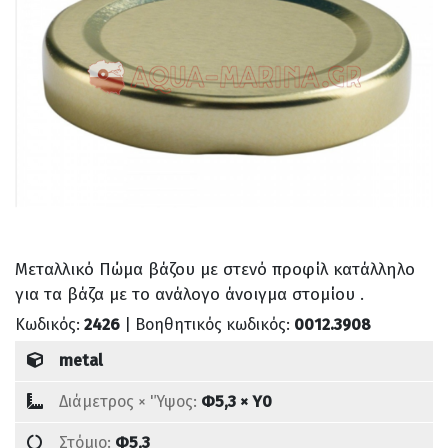
Μεταλλικό Πώμα βάζου με στενό προφίλ κατάλληλο
για τα βάζα με το ανάλογο άνοιγμα στομίου .
Κωδικός:
2426
| Βοηθητικός κωδικός:
0012.3908
metal
Διάμετρος × 'Ύψος:
Φ5,3 × Υ0
Στόμιο:
Φ5,3