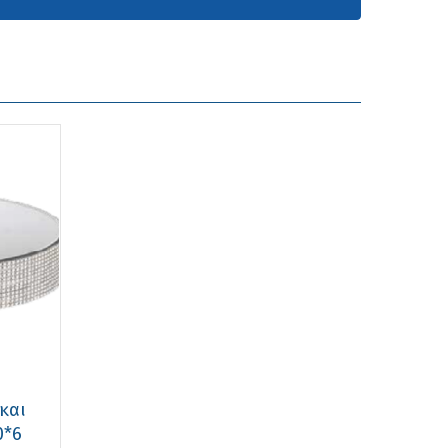
και
0*6