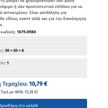
τη μπορεί να χρησιμοποιηθεί σαν βάση
ρόφιμο ή σαν προστατευτικό επίπλου για να
 αντικειμένου. Είναι κατάλληλη για
θε είδους event αλλά και για την διακόσμηση
υ.
 κωδικός:
1075.0580
ος:
30 × 30 × 6
σία:
1
ή Τεμαχίου:
10,79 €
(Τιμή με ΦΠΑ: 13,38 €)