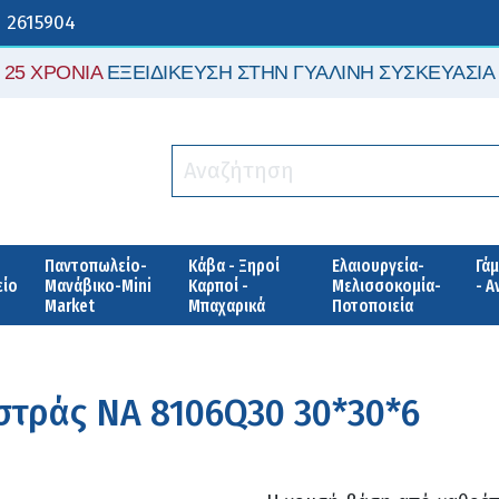
 2615904
25 ΧΡΟΝΙΑ
ΕΞΕΙΔΙΚΕΥΣΗ ΣΤΗΝ ΓΥΑΛΙΝΗ ΣΥΣΚΕΥΑΣΙΑ
Παντοπωλείο-
Κάβα - Ξηροί
Ελαιουργεία-
Γάμ
είο
Μανάβικο-Mini
Καρποί -
Μελισσοκομία-
- 
Market
Μπαχαρικά
Ποτοποιεία
στράς ΝΑ 8106Q30 30*30*6