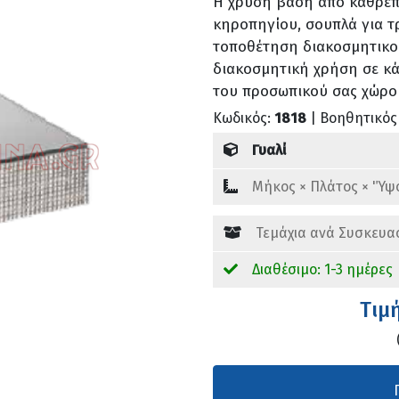
Η χρυσή βάση από καθρέπ
κηροπηγίου, σουπλά για τ
τοποθέτηση διακοσμητικού
διακοσμητική χρήση σε κά
του προσωπικού σας χώρο
Κωδικός:
1818
| Βοηθητικός
Γυαλί
Mήκος × Πλάτος × 'Ύψ
Τεμάχια ανά Συσκευα
Διαθέσιμο: 1-3 ημέρες
Tιμ