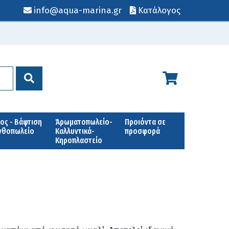
info@aqua-marina.gr
Κατάλογος
ος - Βάφτιση
Άρωματοπωλείο-
Προιόντα σε
Ανθοπωλείο
Καλλυντικά-
προσφορά
Κηροπλαστείο