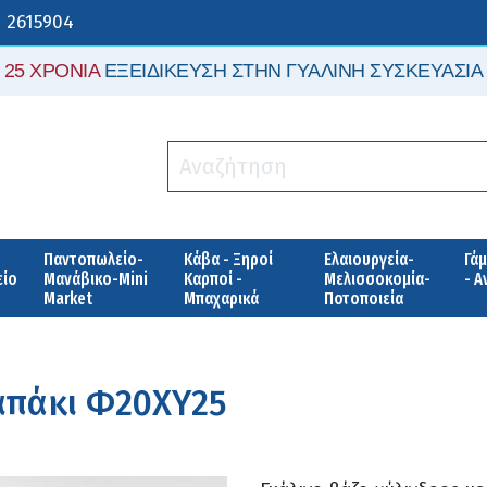
 2615904
25 ΧΡΟΝΙΑ
ΕΞΕΙΔΙΚΕΥΣΗ ΣΤΗΝ ΓΥΑΛΙΝΗ ΣΥΣΚΕΥΑΣΙΑ
Παντοπωλείο-
Κάβα - Ξηροί
Ελαιουργεία-
Γάμ
είο
Μανάβικο-Mini
Καρποί -
Μελισσοκομία-
- 
Market
Μπαχαρικά
Ποτοποιεία
καπάκι Φ20ΧΥ25