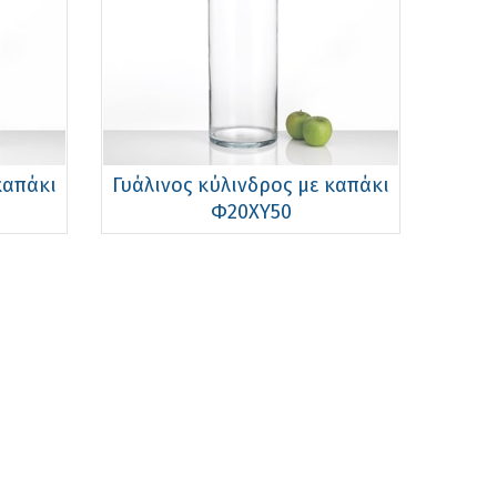
καπάκι
Γυάλινος κύλινδρος με καπάκι
Φ20ΧΥ50