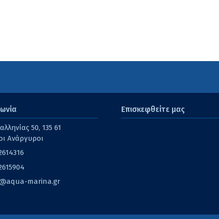
νωνία
Επισκεφθείτε μας
λληνίας 50, 135 61
οι Ανάργυροι
2614316
2615904
o@aqua-marina.gr