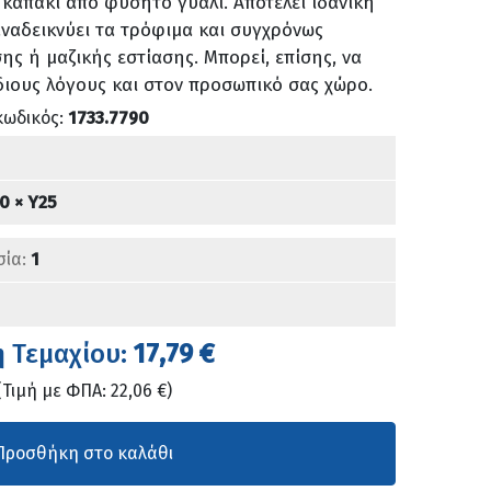
 καπάκι από φυσητό γυαλί. Αποτελεί ιδανική
αναδεικνύει τα τρόφιμα και συγχρόνως
ης ή μαζικής εστίασης. Μπορεί, επίσης, να
ίδιους λόγους και στον προσωπικό σας χώρο.
κωδικός:
1733.7790
0 × Υ25
σία:
1
ή Τεμαχίου:
17,79 €
(Τιμή με ΦΠΑ: 22,06 €)