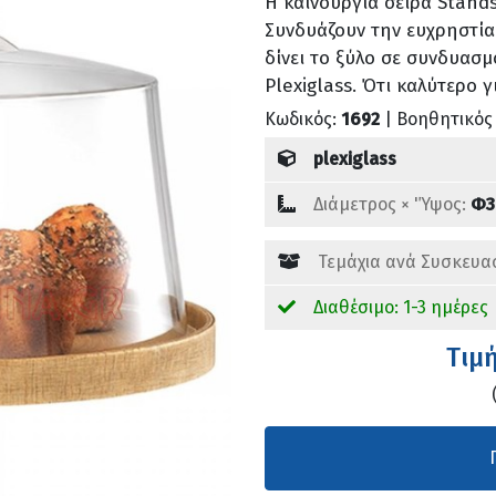
Η καινούργια σειρά Stands
Συνδυάζουν την ευχρηστία
δίνει το ξύλο σε συνδυασμ
Plexiglass. Ότι καλύτερο 
Κωδικός:
1692
| Βοηθητικός
plexiglass
Διάμετρος × 'Ύψος:
Φ3
Τεμάχια ανά Συσκευα
Διαθέσιμο: 1-3 ημέρες
Tιμ