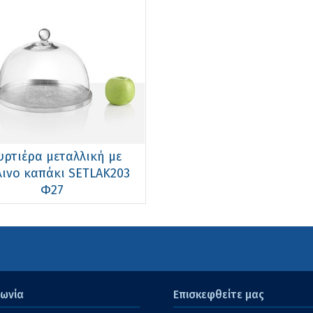
υρτιέρα μεταλλική με
ινο καπάκι SETLAK203
Φ27
νωνία
Επισκεφθείτε μας