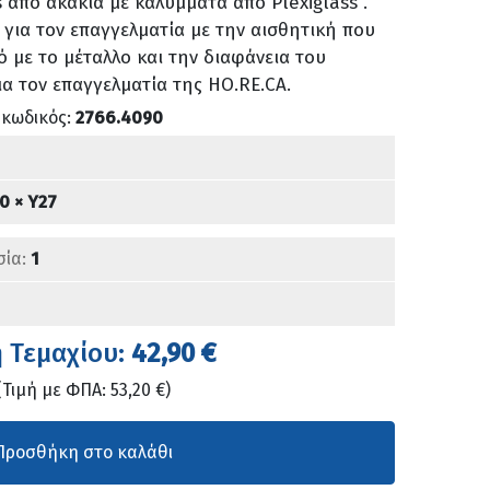
 από ακακία με καλύμματα από Plexiglass .
 για τον επαγγελματία με την αισθητική που
ό με το μέταλλο και την διαφάνεια του
για τον επαγγελματία της HO.RE.CA.
 κωδικός:
2766.4090
0 × Υ27
σία:
1
ή Τεμαχίου:
42,90 €
(Τιμή με ΦΠΑ: 53,20 €)