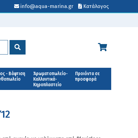
info@aqua-marina.gr
Κατάλογος
ος - Βάφτιση
Άρωματοπωλείο-
Προιόντα σε
Ανθοπωλείο
Καλλυντικά-
προσφορά
Κηροπλαστείο
Y12