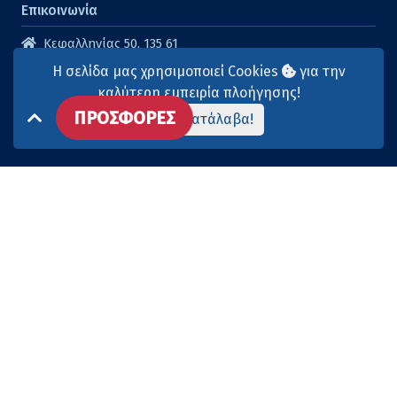
Επικοινωνία
Κεφαλληνίας 50, 135 61
Άγιοι Ανάργυροι
Η σελίδα μας χρησιμοποιεί Cookies
για την
210 2614316
καλύτερη εμπειρία πλοήγησης!
ΠΡΟΣΦΟΡΕΣ
210 2615904
Το κατάλαβα!
info@aqua-marina.gr
Επισκεφθείτε μας