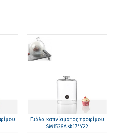
οφίμου
Γυάλα καπνίσματος τροφίμου
SM1538Α Φ17*Υ22