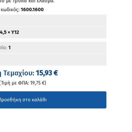
ου με τρύπα και έλασμα.
 κωδικός:
1600.1600
4,5 × Υ12
σία:
1
ή Τεμαχίου:
15,93 €
(Τιμή με ΦΠΑ: 19,75 €)