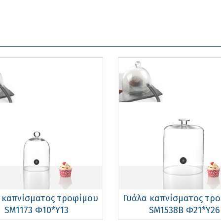
 καπνίσματος τροφίμου
Γυάλα καπνίσματος τρ
SM1173 Φ10*Υ13
SM1538Β Φ21*Υ26