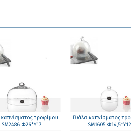
 καπνίσματος τροφίμου
Γυάλα καπνίσματος τρ
SM2486 Φ26*Υ17
SM1605 Φ14,5*Υ12