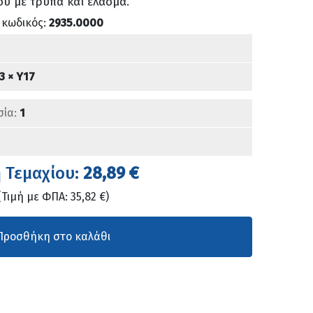
ου με τρύπα και έλασμα.
 κωδικός:
2935.0000
3 × Υ17
σία:
1
ή Τεμαχίου:
28,89 €
(Τιμή με ΦΠΑ: 35,82 €)