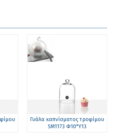
οφίμου
Γυάλα καπνίσματος τροφίμου
SM1173 Φ10*Υ13