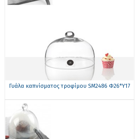
Γυάλα καπνίσματος τροφίμου SM2486 Φ26*Υ17