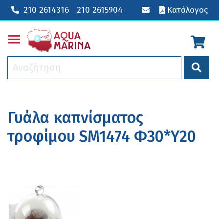
210 2614316
210 2615904
Κατάλογος
Toggle main menu visibility
Γυάλα καπνίσματος
τροφίμου SM1474 Φ30*Υ20