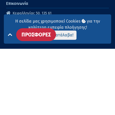
Επικοινωνία
Κεφαλληνίας 50, 135 61
Άγιοι Ανάργυροι
Η σελίδα μας χρησιμοποιεί Cookies
για την
210 2614316
καλύτερη εμπειρία πλοήγησης!
ΠΡΟΣΦΟΡΕΣ
210 2615904
Το κατάλαβα!
info@aqua-marina.gr
Επισκεφθείτε μας