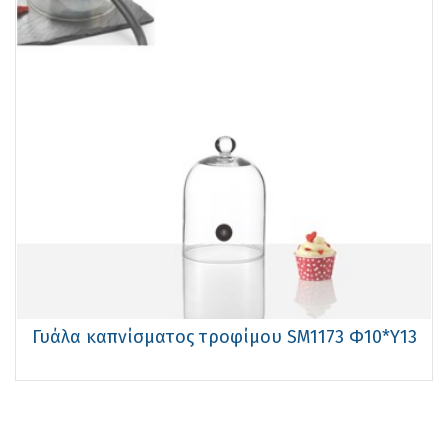
Γυάλα καπνίσματος τροφίμου SM1173 Φ10*Υ13