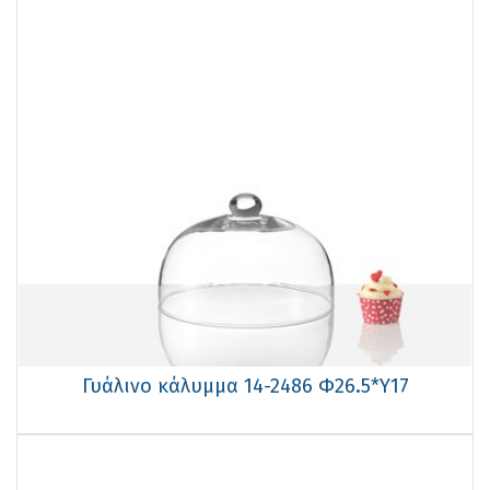
Γυάλινο κάλυμμα 14-2486 Φ26.5*Υ17