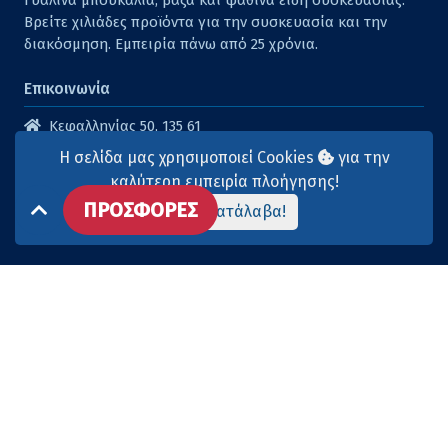
Γυάλινα μπουκάλια, βάζα και ψάθινα είδη συσκευασίας.
Βρείτε χιλιάδες προϊόντα για την συσκευασία και την
διακόσμηση. Εμπειρία πάνω από 25 χρόνια.
Επικοινωνία
Κεφαλληνίας 50, 135 61
Άγιοι Ανάργυροι
Η σελίδα μας χρησιμοποιεί Cookies
για την
210 2614316
καλύτερη εμπειρία πλοήγησης!
ΠΡΟΣΦΟΡΕΣ
210 2615904
Το κατάλαβα!
info@aqua-marina.gr
Επισκεφθείτε μας