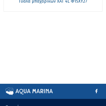
Γυάλα μπαχαρικών ΧΑΤ 4L Φ15XΥ27