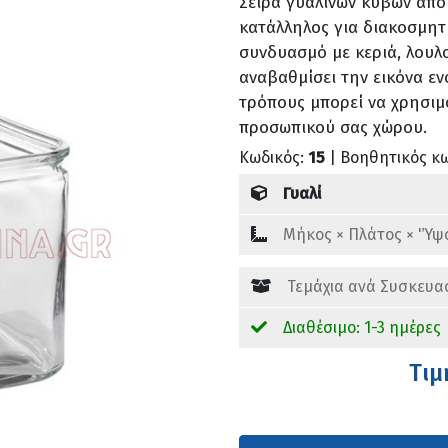
Σειρά γυάλινων κύβων από 
κατάλληλος για διακοσμητ
συνδυασμό με κεριά, λουλ
αναβαθμίσει την εικόνα εν
τρόπους μπορεί να χρησιμ
προσωπικού σας χώρου.
Κωδικός:
15
| Βοηθητικός κ
Γυαλί
Mήκος × Πλάτος × 'Ύψ
Τεμάχια ανά Συσκευα
Διαθέσιμο: 1-3 ημέρες
Tιμ