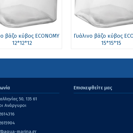
νο βάζο κύβος ECONOMY
Γυάλινο βάζο κύβος E
12*12*12
15*15*15
νωνία
Επισκεφθείτε μας
λληνίας 50, 135 61
οι Ανάργυροι
2614316
2615904
o@aqua-marina.gr