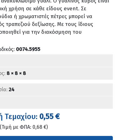
ανακυκλώσιμο γυαλί. Ο γυάλινος κύβος είναι
ική χρήση σε κάθε είδους event. Σε
ούδια ή χρωματιστές πέτρες μπορεί να
ός τραπεζιού δεξίωσης. Με τους ίδιους
οποιηθεί για την διακόσμηση του
ωδικός:
0074.5955
ος:
8 × 8 × 8
σία:
24
ή Τεμαχίου:
0,55 €
(Τιμή με ΦΠΑ: 0,68 €)