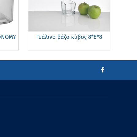
CONOMY
Γυάλινο βάζο κύβος 8*8*8