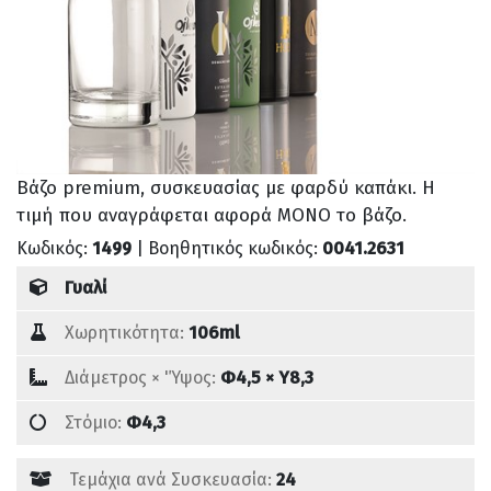
Βάζο premium, συσκευασίας με φαρδύ καπάκι. Η
τιμή που αναγράφεται αφορά ΜΟΝΟ το βάζο.
Κωδικός:
1499
| Βοηθητικός κωδικός:
0041.2631
Γυαλί
Χωρητικότητα:
106ml
Διάμετρος × 'Ύψος:
Φ4,5 × Υ8,3
Στόμιο:
Φ4,3
Τεμάχια ανά Συσκευασία:
24