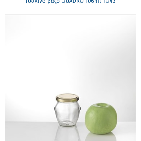
Γυάλινο βάζο QUADRO 106ml TO43