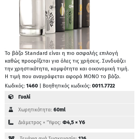
Το βάζο Standard είναι η πιο ασφαλής επιλογή
καθώς προορίζεται για όλες τις χρήσεις. Συνδυάζει
την χρηστικότητα, κομψότητα και οικονομική τιμή.
Η τιμή που αναγράφεται αφορά ΜΟΝΟ το βάζο.
Κωδικός:
1460
| Βοηθητικός κωδικός:
0011.7722
Γυαλί
Χωρητικότητα:
60ml
Διάμετρος × 'Ύψος:
Φ4,5 × Υ6
Τεμάχια ανά Συσκευασία:
126