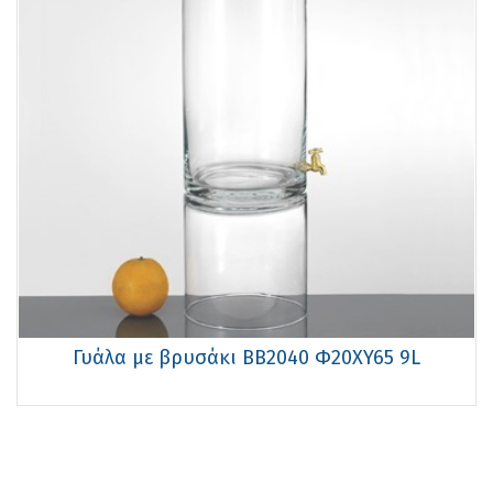
Γυάλα με βρυσάκι ΒΒ2040 Φ20XY65 9L