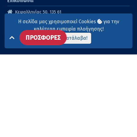
Επικοινωνία
Κεφαλληνίας 50, 135 61
Άγιοι Ανάργυροι
Η σελίδα μας χρησιμοποιεί Cookies
για την
210 2614316
καλύτερη εμπειρία πλοήγησης!
ΠΡΟΣΦΟΡΕΣ
210 2615904
Το κατάλαβα!
info@aqua-marina.gr
Επισκεφθείτε μας