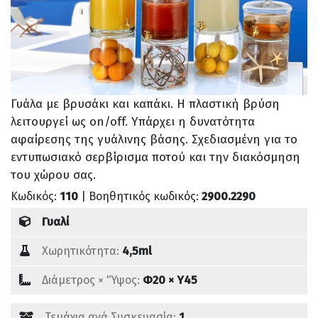
Γυάλα με βρυσάκι και καπάκι. Η πλαστική βρύση
λειτουργεί ως on/off. Υπάρχει η δυνατότητα
αφαίρεσης της γυάλινης βάσης. Σχεδιασμένη για το
εντυπωσιακό σερβίρισμα ποτού και την διακόσμηση
του χώρου σας.
Κωδικός:
110
| Βοηθητικός κωδικός:
2900.2290
Γυαλί
Χωρητικότητα:
4,5ml
Διάμετρος × 'Ύψος:
Φ20 × Υ45
Τεμάχια ανά Συσκευασία:
1