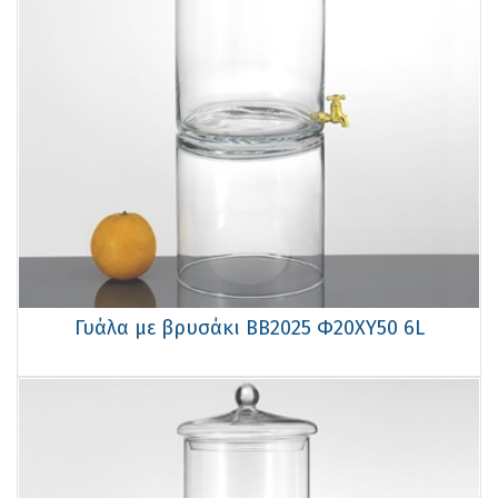
Γυάλα με βρυσάκι ΒΒ2025 Φ20XY50 6L