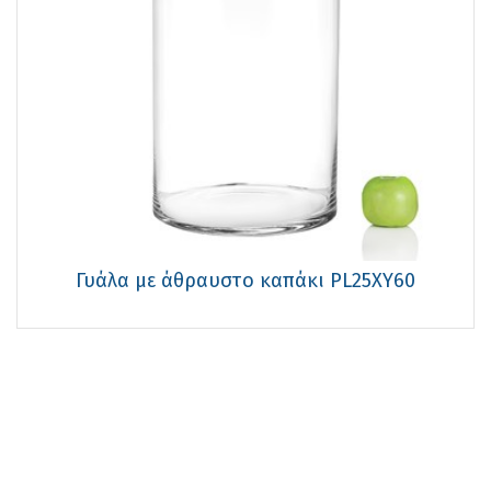
Γυάλα με άθραυστο καπάκι PL25XΥ60