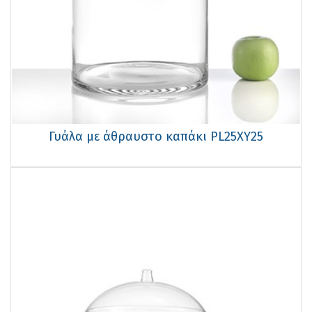
Γυάλα με άθραυστο καπάκι PL25ΧΥ25