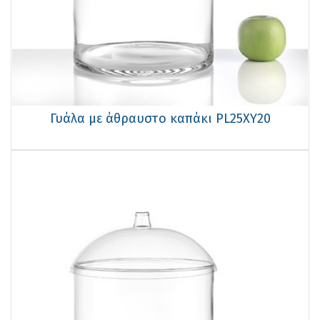
Γυάλα με άθραυστο καπάκι PL25ΧΥ20