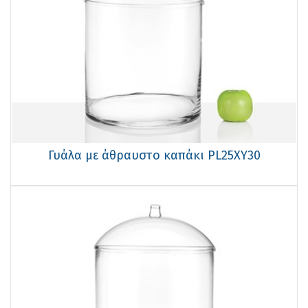
Γυάλα με άθραυστο καπάκι PL25XΥ30